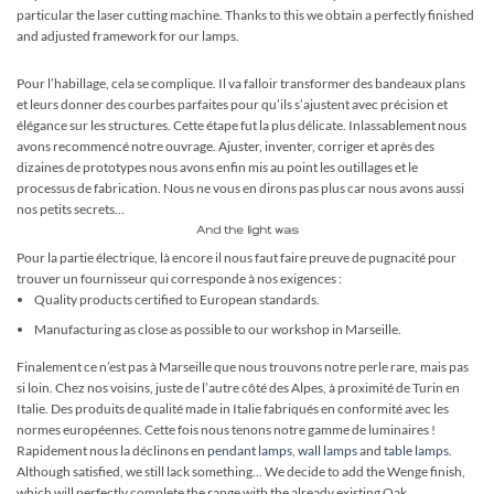
particular the laser cutting machine. Thanks to this we obtain a perfectly finished
and adjusted framework for our lamps.
Pour l’habillage, cela se complique. Il va falloir transformer des bandeaux plans
et leurs donner des courbes parfaites pour qu’ils s’ajustent avec précision et
élégance sur les structures. Cette étape fut la plus délicate. Inlassablement nous
avons recommencé notre ouvrage. Ajuster, inventer, corriger et après des
dizaines de prototypes nous avons enfin mis au point les outillages et le
processus de fabrication. Nous ne vous en dirons pas plus car nous avons aussi
nos petits secrets…
And the light was
Pour la partie électrique, là encore il nous faut faire preuve de pugnacité pour
trouver un fournisseur qui corresponde à nos exigences :
Quality products certified to European standards.
Manufacturing as close as possible to our workshop in Marseille.
Finalement ce n’est pas à Marseille que nous trouvons notre perle rare, mais pas
si loin. Chez nos voisins, juste de l’autre côté des Alpes, à proximité de Turin en
Italie. Des produits de qualité made in Italie fabriqués en conformité avec les
normes européennes. Cette fois nous tenons notre gamme de luminaires !
Rapidement nous la déclinons en
pendant lamps
,
wall lamps
and
table lamps
.
Although satisfied, we still lack something... We decide to add the Wenge finish,
which will perfectly complete the range with the already existing Oak.