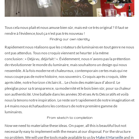
Tous cela nous plait et nous amuse bien sûr, mais est-ce très original ? Il faut se
rendre à l’évidence,tout ça n’est pas très nouveau !
Finding our own identity
Rapidement nous réalisons que les créateurs de luminaires en tout genre ne nous
ont pas attendus. Tous nos croquis viennent se heurter à la même
conclusion : « Déjà vu, déjà fait ! ». Évidemment, nous n’avons pas la prétention
de révolutionner le monde du luminaire, mais souhaitons un design qui nous
ressemble. A la fois moderne et chaleureux, contemporain certes mais qui ne
nous coupe pas de notre histoire, nos souvenirs. Croquis après croquis, idée
après idée, notre horizon s’éclaircit… Le choix des matériaux d’abord. Le
plexiglas pour sa transparence, sa modernité et le bois bien sûr, pour sa chaleur
son authenticité. Une ballade dans les années 30 et ses Arts Décoratifs et voilà
nous la tenons notre inspiration. Le reste sort rapidement de notre imagination et
à 4 mains nous échafaudons les contours de notre première gamme de
luminaires.
From sketch to completion
Now we need to materialise these ideas. On paper, all this is beautiful but not
necessarily easy to implement with the means at our disposal. For the structure
no problem. We will use the tools made available to us by
Make it Marseille
and in