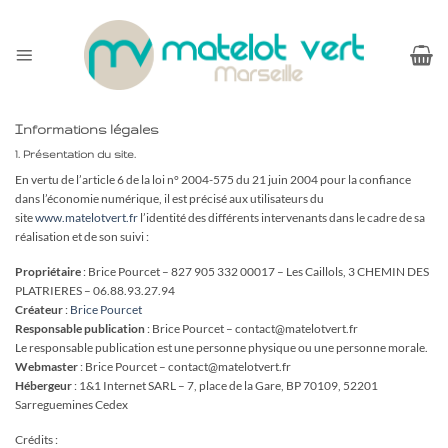
Skip
to
content
Informations légales
1. Présentation du site.
En vertu de l’article 6 de la loi n° 2004-575 du 21 juin 2004 pour la confiance
dans l’économie numérique, il est précisé aux utilisateurs du
site
www.matelotvert.fr
l’identité des différents intervenants dans le cadre de sa
réalisation et de son suivi :
Propriétaire
: Brice Pourcet – 827 905 332 00017 – Les Caillols, 3 CHEMIN DES
PLATRIERES – 06.88.93.27.94
Créateur
:
Brice Pourcet
Responsable publication
: Brice Pourcet – contact@matelotvert.fr
Le responsable publication est une personne physique ou une personne morale.
Webmaster
: Brice Pourcet – contact@matelotvert.fr
Hébergeur
: 1&1 Internet SARL – 7, place de la Gare, BP 70109, 52201
Sarreguemines Cedex
Crédits :