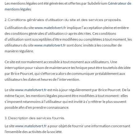
Les mentions légales ont été générées et offertes par Subdelirium
Générateur de
mentions légales
2. Conditions générales d’utilisation du site et des services proposés.
L’utilisation du site
www.matelotvert.fr
implique l’acceptation pleine et entière
des conditions générales d’utilisation ci-après décrites. Ces conditions
d’utilisation sont susceptibles d’être modifiées ou complétées à tout moment, les
utilisateurs du site
www.matelotvert.fr
sont donc invités à les consulter de
manière régulière.
Ce site est normalement accessible à tout moment aux utilisateurs. Une
interruption pour raison de maintenance technique peut être toutefois décidée
par Brice Pourcet, qui s’efforcera alors de communiquer préalablement aux
utilisateurs les dates et heures de l’intervention.
Le site
www.matelotvert.fr
est mis à jour régulièrement par Brice Pourcet. De la
même façon, les mentions légales peuvent être modifiées à tout moment : elles
s’imposent néanmoins à l’utilisateur qui est invité à s’y référer le plus souvent
possible afin d’en prendre connaissance.
3. Description des services fournis.
Le site
www.matelotvert.fr
a pour objet de fournir une information concernant
l’ensemble des activités de la société.