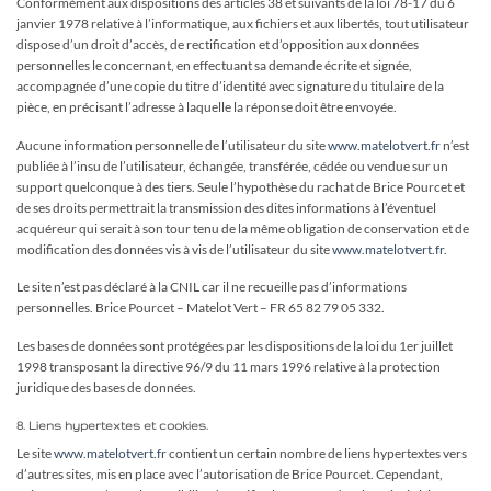
Conformément aux dispositions des articles 38 et suivants de la loi 78-17 du 6
janvier 1978 relative à l’informatique, aux fichiers et aux libertés, tout utilisateur
dispose d’un droit d’accès, de rectification et d’opposition aux données
personnelles le concernant, en effectuant sa demande écrite et signée,
accompagnée d’une copie du titre d’identité avec signature du titulaire de la
pièce, en précisant l’adresse à laquelle la réponse doit être envoyée.
Aucune information personnelle de l’utilisateur du site
www.matelotvert.fr
n’est
publiée à l’insu de l’utilisateur, échangée, transférée, cédée ou vendue sur un
support quelconque à des tiers. Seule l’hypothèse du rachat de Brice Pourcet et
de ses droits permettrait la transmission des dites informations à l’éventuel
acquéreur qui serait à son tour tenu de la même obligation de conservation et de
modification des données vis à vis de l’utilisateur du site
www.matelotvert.fr
.
Le site n’est pas déclaré à la CNIL car il ne recueille pas d’informations
personnelles. Brice Pourcet – Matelot Vert – FR 65 82 79 05 332.
Les bases de données sont protégées par les dispositions de la loi du 1er juillet
1998 transposant la directive 96/9 du 11 mars 1996 relative à la protection
juridique des bases de données.
8. Liens hypertextes et cookies.
Le site
www.matelotvert.fr
contient un certain nombre de liens hypertextes vers
d’autres sites, mis en place avec l’autorisation de Brice Pourcet. Cependant,