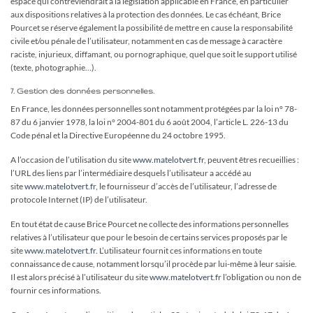
espace qui contreviendrait à la législation applicable en France, en particulier
aux dispositions relatives à la protection des données. Le cas échéant, Brice
Pourcet se réserve également la possibilité de mettre en cause la responsabilité
civile et/ou pénale de l’utilisateur, notamment en cas de message à caractère
raciste, injurieux, diffamant, ou pornographique, quel que soit le support utilisé
(texte, photographie…).
7. Gestion des données personnelles.
En France, les données personnelles sont notamment protégées par la loi n° 78-
87 du 6 janvier 1978, la loi n° 2004-801 du 6 août 2004, l’article L. 226-13 du
Code pénal et la Directive Européenne du 24 octobre 1995.
A l’occasion de l’utilisation du site
www.matelotvert.fr
, peuvent êtres recueillies :
l’URL des liens par l’intermédiaire desquels l’utilisateur a accédé au
site
www.matelotvert.fr
, le fournisseur d’accès de l’utilisateur, l’adresse de
protocole Internet (IP) de l’utilisateur.
En tout état de cause Brice Pourcet ne collecte des informations personnelles
relatives à l’utilisateur que pour le besoin de certains services proposés par le
site
www.matelotvert.fr
. L’utilisateur fournit ces informations en toute
connaissance de cause, notamment lorsqu’il procède par lui-même à leur saisie.
Il est alors précisé à l’utilisateur du site
www.matelotvert.fr
l’obligation ou non de
fournir ces informations.