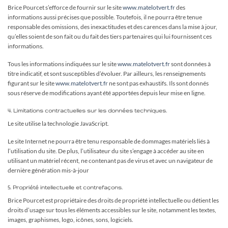
Brice Pourcet s’efforce de fournir sur le site
www.matelotvert.fr
des
informations aussi précises que possible. Toutefois, il ne pourra être tenue
responsable des omissions, des inexactitudes et des carences dans la mise à jour,
qu’elles soient de son fait ou du fait des tiers partenaires qui lui fournissent ces
informations.
Tous les informations indiquées sur le site
www.matelotvert.fr
sont données à
titre indicatif, et sont susceptibles d’évoluer. Par ailleurs, les renseignements
figurant sur le site
www.matelotvert.fr
ne sont pas exhaustifs. Ils sont donnés
sous réserve de modifications ayant été apportées depuis leur mise en ligne.
4. Limitations contractuelles sur les données techniques.
Le site utilise la technologie JavaScript.
Le site Internet ne pourra être tenu responsable de dommages matériels liés à
l’utilisation du site. De plus, l’utilisateur du site s’engage à accéder au site en
utilisant un matériel récent, ne contenant pas de virus et avec un navigateur de
dernière génération mis-à-jour
5. Propriété intellectuelle et contrefaçons.
Brice Pourcet est propriétaire des droits de propriété intellectuelle ou détient les
droits d’usage sur tous les éléments accessibles sur le site, notamment les textes,
images, graphismes, logo, icônes, sons, logiciels.