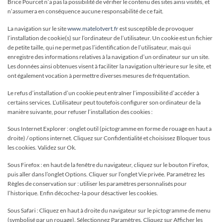
Brice Pourcet n’a pas la possibilité de vérifier le contenu des sites ainsi visités, et
n’assumera en conséquence aucune responsabilité de ce fait.
La navigation sur le site
www.matelotvert.fr
est susceptible de provoquer
l’installation de cookie(s) sur l’ordinateur de l’utilisateur. Un cookie est un fichier
de petite taille, qui ne permet pas l’identification de l’utilisateur, mais qui
enregistre des informations relatives à la navigation d’un ordinateur sur un site.
Les données ainsi obtenues visent à faciliter la navigation ultérieure sur le site, et
ont également vocation à permettre diverses mesures de fréquentation.
Le refus d’installation d’un cookie peut entraîner l’impossibilité d’accéder à
certains services. L’utilisateur peut toutefois configurer son ordinateur de la
manière suivante, pour refuser l’installation des cookies :
Sous Internet Explorer : onglet outil (pictogramme en forme de rouage en haut a
droite) / options internet. Cliquez sur Confidentialité et choisissez Bloquer tous
les cookies. Validez sur Ok.
Sous Firefox : en haut de la fenêtre du navigateur, cliquez sur le bouton Firefox,
puis aller dans l’onglet Options. Cliquer sur l’onglet Vie privée. Paramétrez les
Règles de conservation sur : utiliser les paramètres personnalisés pour
l’historique. Enfin décochez-la pour désactiver les cookies.
Sous Safari : Cliquez en haut à droite du navigateur sur le pictogramme de menu
(symbolisé par un rouage). Sélectionnez Paramètres. Cliquez sur Afficher les