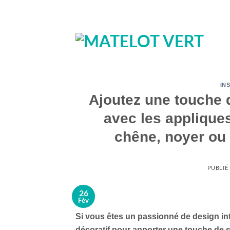
Passer
au
contenu
IN
Ajoutez une touche d
avec les applique
chêne, noyer ou 
PUBLIÉ
26
Fév
Si vous êtes un passionné de design int
décoratif pour apporter une touche de 