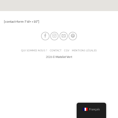
[contact-form-7 id= »10″]
QUI SOMMES NOUS ?
CONTACT
CGV
MENTIONS LÉGALES
2026 ©
Matelot Vert
Français