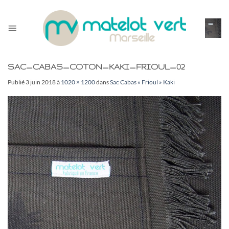
Passer
au
contenu
SAC_CABAS_COTON_KAKI_FRIOUL_02
Publié
3 juin 2018
à
1020 × 1200
dans
Sac Cabas « Frioul » Kaki