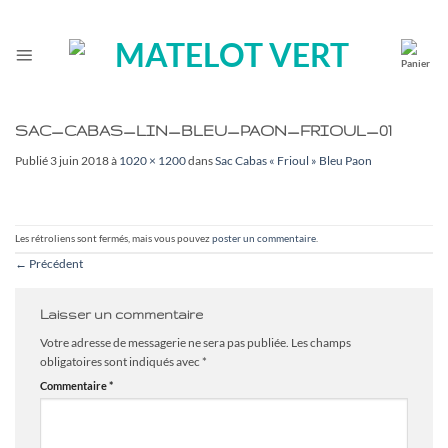
Passer
au
contenu
SAC_CABAS_LIN_BLEU_PAON_FRIOUL_01
Publié
3 juin 2018
à
1020 × 1200
dans
Sac Cabas « Frioul » Bleu Paon
Les rétroliens sont fermés, mais vous pouvez
poster un commentaire
.
←
Précédent
Laisser un commentaire
Votre adresse de messagerie ne sera pas publiée.
Les champs
obligatoires sont indiqués avec
*
Commentaire
*