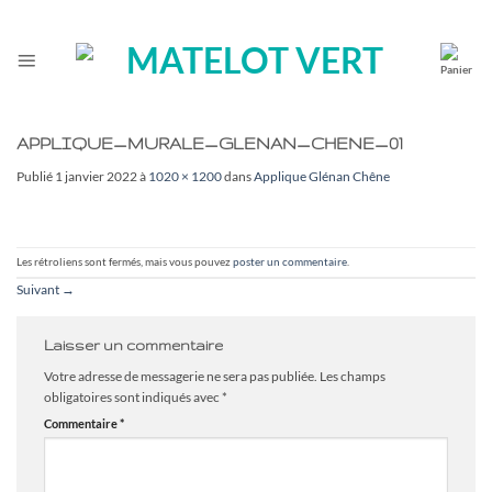
Passer
au
contenu
APPLIQUE_MURALE_GLENAN_CHENE_01
Publié
1 janvier 2022
à
1020 × 1200
dans
Applique Glénan Chêne
Les rétroliens sont fermés, mais vous pouvez
poster un commentaire
.
Suivant
→
Laisser un commentaire
Votre adresse de messagerie ne sera pas publiée.
Les champs
obligatoires sont indiqués avec
*
Commentaire
*